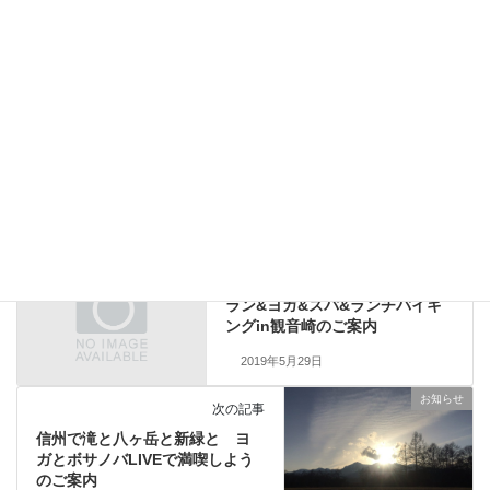
Facebook
X
Bluesky
Threads
Hatena
LINE
Copy
ブログ
カテゴリー
お知らせ
前の記事
ラン&ヨガ&スパ&ランチバイキ
ングin観音崎のご案内
2019年5月29日
お知らせ
次の記事
信州で滝と八ヶ岳と新緑と ヨ
ガとボサノバLIVEで満喫しよう
のご案内