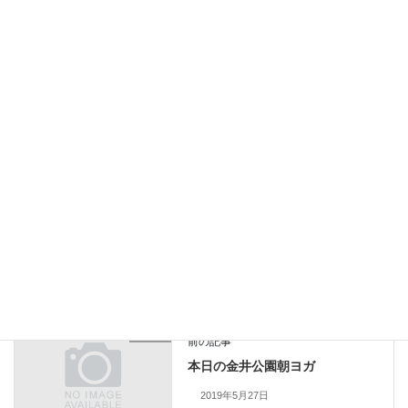
ランORウォーキング →１１：００SPASSO（お風呂）
１２：３０ランチバイキング →１４：３０
１４：３５シャトルバス→馬堀海岸→１５：３０頃戸塚駅着
Facebook
X
Bluesky
Threads
Hatena
LINE
Copy
ブログ
カテゴリー
ブログ
前の記事
本日の金井公園朝ヨガ
2019年5月27日